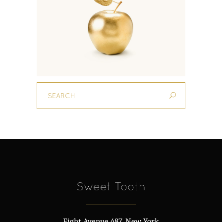
Sweet Tooth
Eight Avenue 487, New York