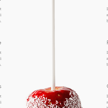
t
i
.
e
t
i
.
s
t
i