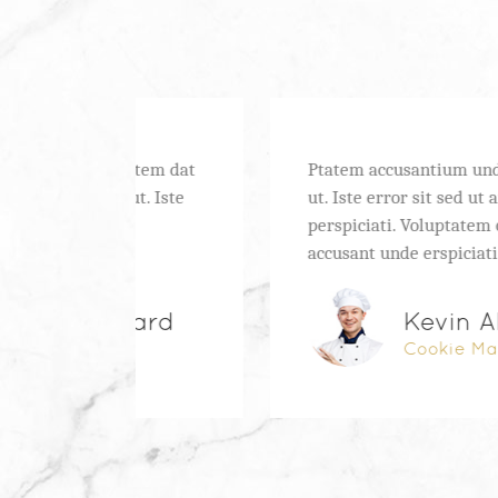
Ptatem dat
Ptatem accusantium unde omnis sed
ut. Iste
ut. Iste error sit sed ut amnis
perspiciati. Voluptatem omnis sed
accusant unde erspiciati.
card
Kevin Alvarez
Cookie Maker