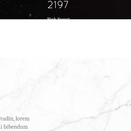
2197
Pink Sweet
itudin, lorem
qui bibendum