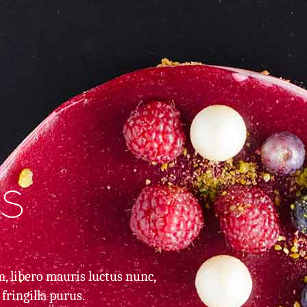
s
m, libero mauris luctus nunc,
fringilla purus.