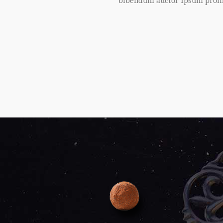
bibendum auctor Ipsum proin