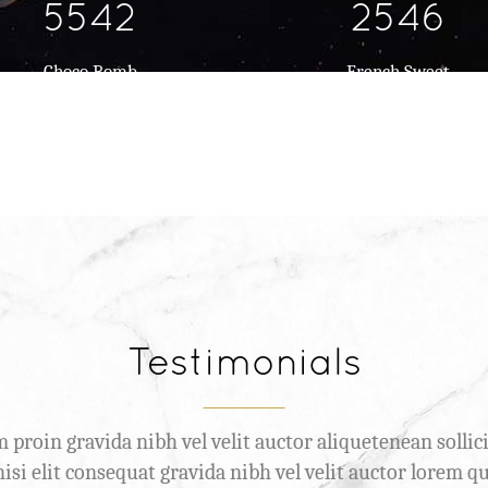
5542
2546
Choco Bomb
French Sweet
Testimonials
proin gravida nibh vel velit auctor aliquetenean sollic
 nisi elit consequat gravida nibh vel velit auctor lorem 