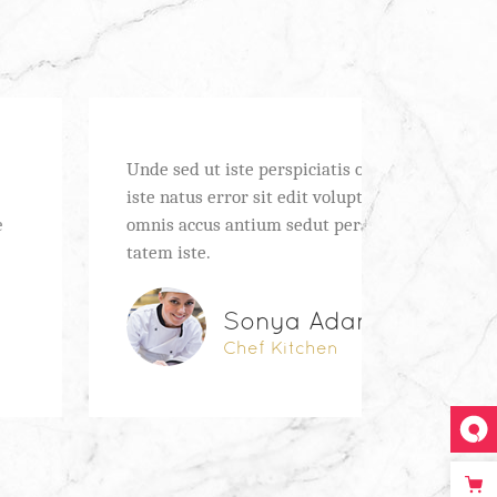
Unde sed ut iste perspiciatis omnis
Omnis iste
iste natus error sit edit voluptatem
accusantiu
omnis accus antium sedut perspiciat
error sit s
tatem iste.
Voluptatem
Sonya Adams
Chef Kitchen