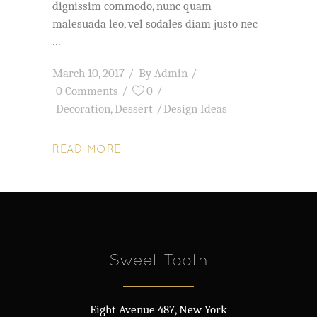
dignissim commodo, nunc quam
malesuada leo, vel sodales diam justo nec
March 10, 2017
By
Admin
0 Comments
0
Decoration
,
Dessert
Design Ideas
READ MORE
Sweet Tooth
Eight Avenue 487, New York