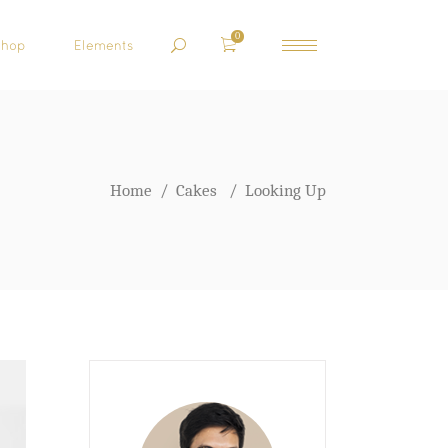
0
Shop
Elements
Home
/
Cakes
/
Looking Up
HEADINGS
COLUMNS
BLOCKQUOTE
CUSTOM FONT
DROPCAPS
HIGHLIGHTS