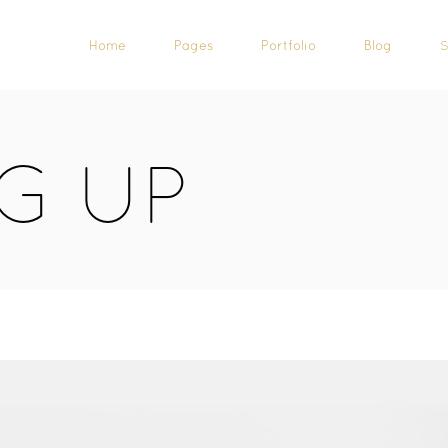
Home
Pages
Portfolio
Blog
G UP
CALL TO ACTION
CAROUSEL
PROGRESS BAR
TESTIMONIALS
PRICING TABLES
SHOWCASE LIST ITEM
COUNTERS
ICON LIST ITEM
COUNTDOWN
IMAGE WITH TEXT
PIE CHARTS
TEAM