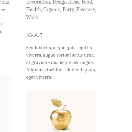
Decoration
Design Ideas
Food
cinia
Health
Organic
Party
Pleasure
nec
Work
at
ed
ABOUT
Sed lobortis, neque quis sagittis
viverra, augue tortor luctus urna,
at gravida eros neque nec augue.
Aliquam tincidunt eleifend quam,
eget viverra.