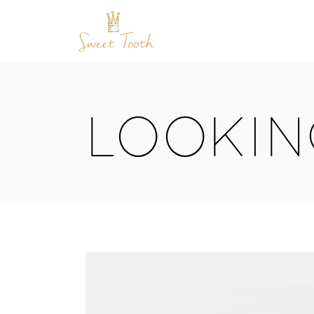
LOOKIN
ACCORDIONS
BUTTONS
CONTACT FORM
GOOGLE MAPS
TABS
ICON WITH TEXT