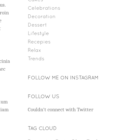
us.
Celebrations
Proin
Decoration
e
Dessert
t
Lifestyle
Recepies
Relax
Trends
cinia
nec
FOLLOW ME ON INSTAGRAM
FOLLOW US
ulum
diam
Couldn't connect with Twitter
TAG CLOUD