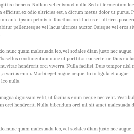
sagittis rhoncus. Nullam vel euismod nulla. Sed at fermentum lac
efficitur, ex odio ultricies est, a dictum metus dolor ut purus. 
um ante ipsum primis in faucibus orci luctus et ultrices posuer
itur pellentesque vel lacus ultrices auctor. Quisque vel eros si
.
o, nunc quam malesuada leo, vel sodales diam justo nec augue.
hasellus condimentum nunc ut porttitor consectetur. Duis eu la
, vitae hendrerit orci viverra. Nulla facilisi. Duis tempor nisl 
 a varius enim. Morbi eget augue neque. In in ligula et augue
 leo nulla.
 magna dignissim velit, ut facilisis enim neque nec velit. Vestib
n orci hendrerit. Nulla bibendum orci mi, sit amet malesuada 
o, nunc quam malesuada leo, vel sodales diam justo nec augue.